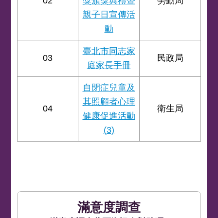
02
獎頒獎典禮暨
勞動局
親子日宣傳活
動
臺北市同志家
03
民政局
庭家長手冊
自閉症兒童及
其照顧者心理
04
衛生局
健康促進活動
(3)