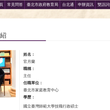
頁
常見問答
臺北市政府教育局
台北通
申辦資訊
雙語詞
紹
姓名：
官月蘭
職稱：
主任
任職單位：
臺北市家庭教育中心
學歷：
國立臺灣師範大學技職行政碩士