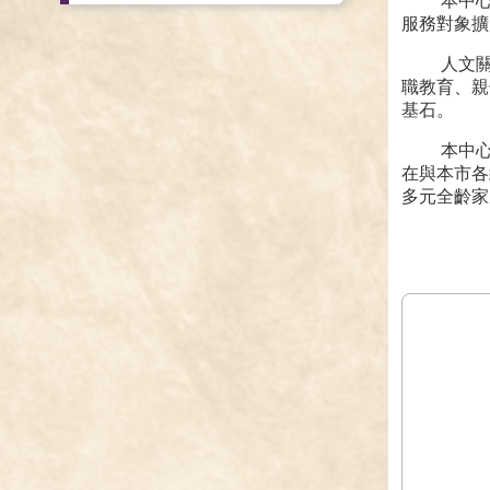
本中心11
服務對象擴
人文關懷
職教育、親
基石。
本中心業
在與本市各
多元全齡家